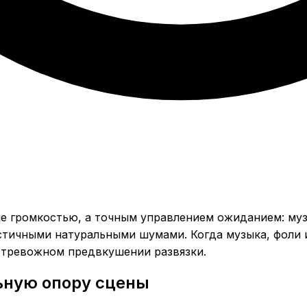
не громкостью, а точным управлением ожиданием: му
стичными натуральными шумами. Когда музыка, фоли и
в тревожном предвкушении развязки.
ьную опору сцены