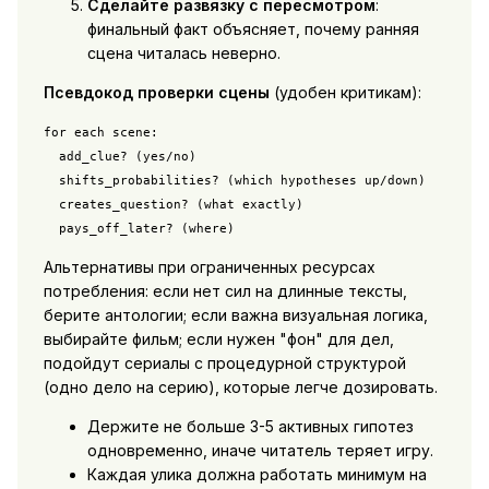
Сделайте развязку с пересмотром
:
финальный факт объясняет, почему ранняя
сцена читалась неверно.
Псевдокод проверки сцены
(удобен критикам):
for each scene:

  add_clue? (yes/no)

  shifts_probabilities? (which hypotheses up/down)

  creates_question? (what exactly)

  pays_off_later? (where)
Альтернативы при ограниченных ресурсах
потребления: если нет сил на длинные тексты,
берите антологии; если важна визуальная логика,
выбирайте фильм; если нужен "фон" для дел,
подойдут сериалы с процедурной структурой
(одно дело на серию), которые легче дозировать.
Держите не больше 3-5 активных гипотез
одновременно, иначе читатель теряет игру.
Каждая улика должна работать минимум на