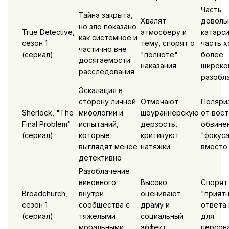
Часть
Тайна закрыта,
Хвалят
доволь
но зло показано
True Detective,
атмосферу и
катарси
как системное и
сезон 1
тему, спорят о
часть х
частично вне
(сериал)
"полноте"
более
досягаемости
наказания
широко
расследования
разобл
Эскалация в
сторону личной
Отмечают
Поляриз
Sherlock, "The
мифологии и
шоураннерскую
от вост
Final Problem"
испытаний,
дерзость,
обвинен
(сериал)
которые
критикуют
"фокус
выглядят менее
натяжки
вместо 
детективно
Разоблачение
виновного
Высоко
Спорят
Broadchurch,
внутри
оценивают
"прият
сезон 1
сообщества с
драму и
ответа 
(сериал)
тяжелыми
социальный
для
моральными
эффект
персон