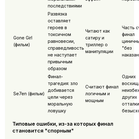
последствиями
Развязка
оставляет
героев в
Часть с
Читают как
токсичном
финал
Gone Girl
сатиру и
равновесии,
циничн
(фильм)
триллер о
справедливость
"без
манипуляции
не наступает
наказан
привычным
образом
Финал-
Одних
трагедия: зло
восхищ
Считают финал
добивается
неизбе
Se7en (фильм)
логичным и
цели через
других
мощным
моральную
отталк
ловушку
безысх
Типовые ошибки, из-за которых финал
становится "спорным"