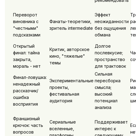
рекомендовать
Переворот
Эффект
Тр
виновника с
Фанаты-теоретики,
неожиданности
ра
"честными"
зритель intermediate
без ощущения
ле
подсказками
обмана
те
Открытый
Долгое
Критик, авторское
финал: тайна
послевкусие;
Ча
кино, "тяжелые"
закрыта,
пространство
со
темы
мораль - нет
для трактовок
Сильная
Финал-ловушка:
Экспериментальные
пересборка
Ри
ненадежный
проекты,
смысла;
ма
рассказчик/
фестивальная
высокий
сл
ошибка
аудитория
потенциал
ши
восприятия
анализа
Франшизный
Сериальные
Поддерживает
крючок: часть
Ес
вселенные,
интерес к
вопросов
не
платформы,
следующему