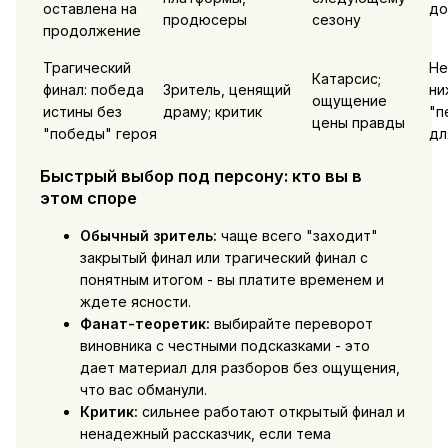
оставлена на
до
продюсеры
сезону
продолжение
Трагический
Не
Катарсис;
финал: победа
Зритель, ценящий
ни
ощущение
истины без
драму; критик
"п
цены правды
"победы" героя
дл
Быстрый выбор под персону: кто вы в
этом споре
Обычный зритель:
чаще всего "заходит"
закрытый финал или трагический финал с
понятным итогом - вы платите временем и
ждете ясности.
Фанат-теоретик:
выбирайте переворот
виновника с честными подсказками - это
дает материал для разборов без ощущения,
что вас обманули.
Критик:
сильнее работают открытый финал и
ненадежный рассказчик, если тема