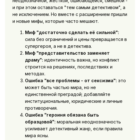
неоднозначной, жёсткой, ошибающейся, смешной -
и при этом оставаться "тем самым детективом", а
не исключением. Но вместе с расширением пришли
и новые мифы, которые часто мешают.
Миф "достаточно сделать её сильной":
сила без ограничений и цены превращается в
супергероя, а не в детектива.
Миф "представительство заменяет
драму":
идентичность важна, но конфликт
строится на решениях, последствиях и
методах.
Ошибка "все проблемы - от сексизма":
это
может быть частью мира, но не
единственной преградой; добавляйте
институциональные, юридические и личные
противоречия.
Ошибка "героиня обязана быть
образцовой":
моральная неоднозначность
усиливает детективный жанр, если правила
мира ясны.