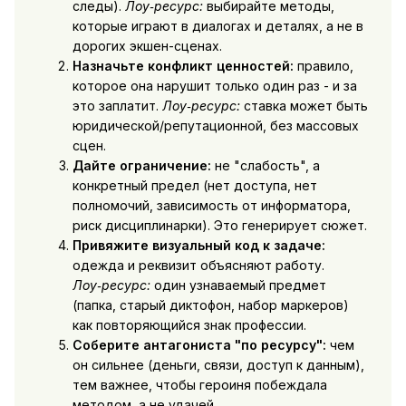
следы).
Лоу‑ресурс:
выбирайте методы,
которые играют в диалогах и деталях, а не в
дорогих экшен-сценах.
Назначьте конфликт ценностей:
правило,
которое она нарушит только один раз - и за
это заплатит.
Лоу‑ресурс:
ставка может быть
юридической/репутационной, без массовых
сцен.
Дайте ограничение:
не "слабость", а
конкретный предел (нет доступа, нет
полномочий, зависимость от информатора,
риск дисциплинарки). Это генерирует сюжет.
Привяжите визуальный код к задаче:
одежда и реквизит объясняют работу.
Лоу‑ресурс:
один узнаваемый предмет
(папка, старый диктофон, набор маркеров)
как повторяющийся знак профессии.
Соберите антагониста "по ресурсу":
чем
он сильнее (деньги, связи, доступ к данным),
тем важнее, чтобы героиня побеждала
методом, а не удачей.